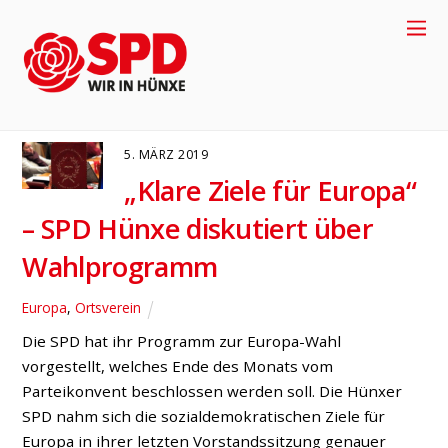
Europawahl 2019
EUROPA
ORTSVEREIN
5. MÄRZ 2019
„Klare Ziele für Europa“
– SPD Hünxe diskutiert über
Wahlprogramm
Europa
,
Ortsverein
Die SPD hat ihr Programm zur Europa-Wahl
+49-2858-
vorgestellt, welches Ende des Monats vom
Parteikonvent beschlossen werden soll. Die Hünxer
SPD nahm sich die sozialdemokratischen Ziele für
917704
Europa in ihrer letzten Vorstandssitzung genauer