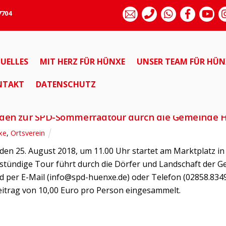
7704
UELLES
MIT HERZ FÜR HÜNXE
UNSER TEAM FÜR HÜN
ALLGEMEIN
HÜNXE
ORTSVEREIN
NTAKT
DATENSCHUTZ
18
lden zur SPD-Sommerradtour durch die Gemeinde 
xe
,
Ortsverein
den 25. August 2018, um 11.00 Uhr startet am Marktplatz i
fstündige Tour führt durch die Dörfer und Landschaft der 
per E-Mail (info@spd-huenxe.de) oder Telefon (02858.83490
itrag von 10,00 Euro pro Person eingesammelt.