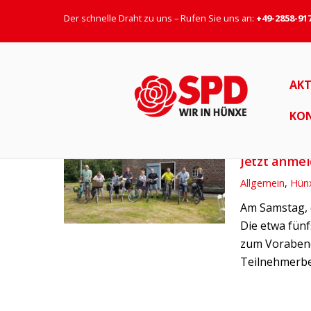
Der schnelle Draht zu uns – Rufen Sie uns an:
+49-2858-91
Ferien
AKT
KO
20. AUGUST 20
Jetzt anme
Allgemein
,
Hün
Am Samstag, 
Die etwa fün
zum Vorabend 
Teilnehmerbe