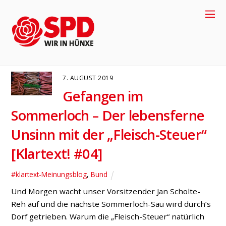
Fleisch-Steuer
#KLARTEXT-MEINUNGSBLOG
BUND
7. AUGUST 2019
Gefangen im
Sommerloch – Der lebensferne
Unsinn mit der „Fleisch-Steuer“
[Klartext! #04]
#klartext-Meinungsblog
,
Bund
+49-2858-
Und Morgen wacht unser Vorsitzender Jan Scholte-
Reh auf und die nächste Sommerloch-Sau wird durch’s
917704
Dorf getrieben. Warum die „Fleisch-Steuer“ natürlich