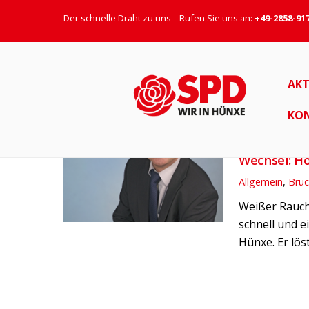
Der schnelle Draht zu uns – Rufen Sie uns an:
+49-2858-91
Fraktionsvorstand
AKT
ALLGEMEIN
BRUCKHAUSEN
BUC
KO
13. APRIL 2017
Wechsel: H
Allgemein
,
Bru
Weißer Rauch
schnell und e
Hünxe. Er lös