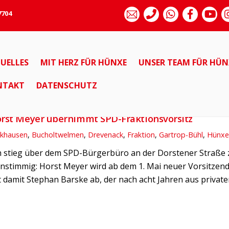
7704
UELLES
MIT HERZ FÜR HÜNXE
UNSER TEAM FÜR HÜN
HOLTWELMEN
DREVENACK
FRAKTION
GARTROP-BÜHL
NTAKT
DATENSCHUTZ
orst Meyer übernimmt SPD-Fraktionsvorsitz
ckhausen
,
Bucholtwelmen
,
Drevenack
,
Fraktion
,
Gartrop-Bühl
,
Hünx
 stieg über dem SPD-Bürgerbüro an der Dorstener Straße zwa
instimmig: Horst Meyer wird ab dem 1. Mai neuer Vorsitzen
t damit Stephan Barske ab, der nach acht Jahren aus private