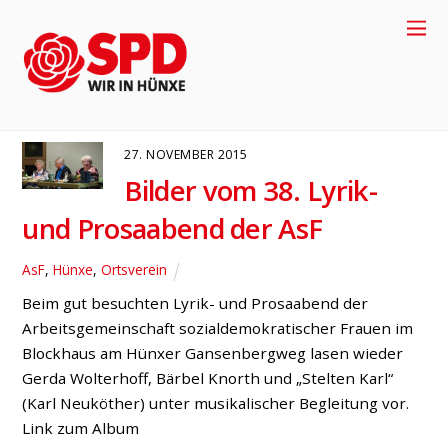
Gansenbergweg
ASF
HÜNXE
ORTSVEREIN
27. NOVEMBER 2015
Bilder vom 38. Lyrik-
und Prosaabend der AsF
AsF
,
Hünxe
,
Ortsverein
Beim gut besuchten Lyrik- und Prosaabend der
Arbeitsgemeinschaft sozialdemokratischer Frauen im
Blockhaus am Hünxer Gansenbergweg lasen wieder
+49-2858-
Gerda Wolterhoff, Bärbel Knorth und „Stelten Karl“
(Karl Neuköther) unter musikalischer Begleitung vor.
917704
Link zum Album