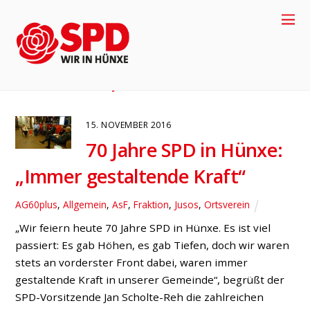
Geburtstag
AG60PLUS
ALLGEMEIN
ASF
FRAKTION
JUSOS
ORTSVEREIN
15. NOVEMBER 2016
70 Jahre SPD in Hünxe:
„Immer gestaltende Kraft“
AG60plus
,
Allgemein
,
AsF
,
Fraktion
,
Jusos
,
Ortsverein
„Wir feiern heute 70 Jahre SPD in Hünxe. Es ist viel
passiert: Es gab Höhen, es gab Tiefen, doch wir waren
+49-2858-
stets an vorderster Front dabei, waren immer
gestaltende Kraft in unserer Gemeinde“, begrüßt der
917704
SPD-Vorsitzende Jan Scholte-Reh die zahlreichen