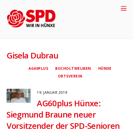
+
4
9
-
2
8
5
8
-
9
1
7
7
0
Gisela Dubrau
AG60PLUS
BUCHOLTWELMEN
HÜNXE
ORTSVEREIN
19. JANUAR 2019
AG60plus Hünxe:
Siegmund Braune neuer
4
Vorsitzender der SPD-Senioren