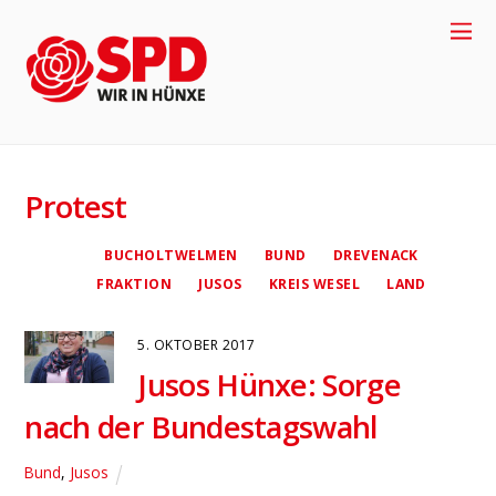
+
4
9
-
2
8
5
8
-
9
1
7
7
0
Protest
BUCHOLTWELMEN
BUND
DREVENACK
FRAKTION
JUSOS
KREIS WESEL
LAND
5. OKTOBER 2017
Jusos Hünxe: Sorge
nach der Bundestagswahl
4
Bund
,
Jusos