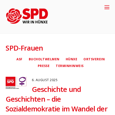
+
4
9
-
2
8
5
8
-
9
1
7
7
0
SPD-Frauen
ASF
BUCHOLTWELMEN
HÜNXE
ORTSVEREIN
PRESSE
TERMINHINWEIS
6. AUGUST 2025
Geschichte und
Geschichten – die
4
Sozialdemokratie im Wandel der