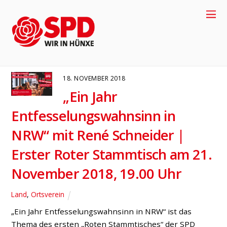
Straßenbaubeiträge
LAND
ORTSVEREIN
18. NOVEMBER 2018
„Ein Jahr
Entfesselungswahnsinn in
NRW“ mit René Schneider |
Erster Roter Stammtisch am 21.
November 2018, 19.00 Uhr
+49-2858-
Land
,
Ortsverein
„Ein Jahr Entfesselungswahnsinn in NRW“ ist das
917704
Thema des ersten „Roten Stammtisches“ der SPD