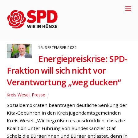
Teuerung
KREIS WESEL
PRESSE
15. SEPTEMBER 2022
Energiepreiskrise: SPD-
Fraktion will sich nicht vor
Verantwortung „weg ducken“
Kreis Wesel
,
Presse
Sozialdemokraten beantragen deutliche Senkung der
+49-2858-
Kita-Gebühren in den Kreisjugendamtsgemeinden
Kreis Wesel. „Wir begrüßen es ausdrücklich, dass die
Koalition unter Führung von Bundeskanzler Olaf
917704
Scholz die Bürgerinnen und Bürger entlastet, denn in