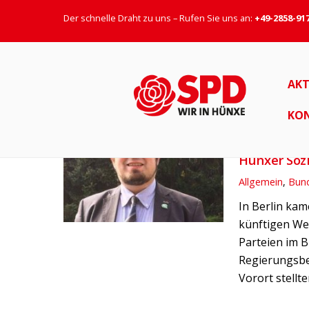
Der schnelle Draht zu uns – Rufen Sie uns an:
+49-2858-91
Vereinigte Staaten v
AKT
KO
11. DEZEMBER 
Hünxer Soz
Allgemein
,
Bun
In Berlin ka
künftigen We
Parteien im 
Regierungsbe
Vorort stellte