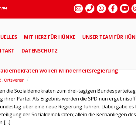
7704
on Europa
UELLES
MIT HERZ FÜR HÜNXE
UNSER TEAM FÜR HÜN
ALLGEMEIN
BUND
ORTSVEREIN
NTAKT
DATENSCHUTZ
2017
ialdemokraten wollen Minderheitsregierung
d
,
Ortsverein
men die Sozialdemokraten zum drei-tägigen Bundesparteita
g ihrer Partei. Als Ergebnis werden die SPD nun ergebnisof
Bundestag über eine neue Regierung führen. Dabei gäbe es
teiligung der Sozialdemokraten; allein die Kernanliegen d
n […]