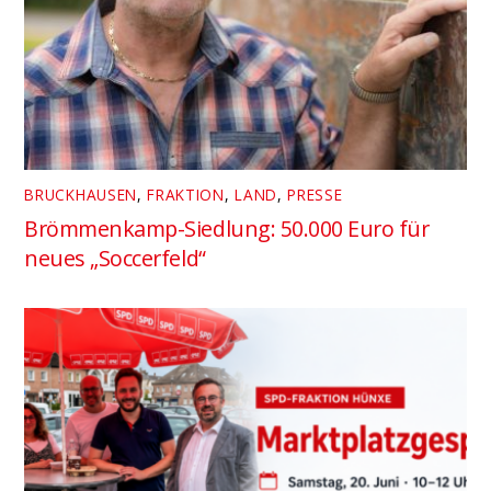
BRUCKHAUSEN
,
FRAKTION
,
LAND
,
PRESSE
Brömmenkamp-Siedlung: 50.000 Euro für
neues „Soccerfeld“