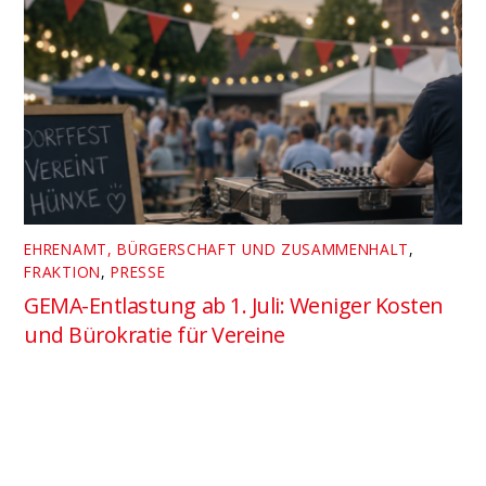
EHRENAMT, BÜRGERSCHAFT UND ZUSAMMENHALT
,
FRAKTION
,
PRESSE
GEMA-Entlastung ab 1. Juli: Weniger Kosten
und Bürokratie für Vereine