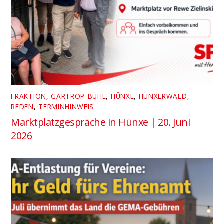
FRAKTION
,
GARTROP-BÜHL
,
HÜNXE
,
HÜNXERWALD
,
REDEN
,
TERMINHINWEIS
Marktplatzgespräche in Hünxe | 20. Juni
2026