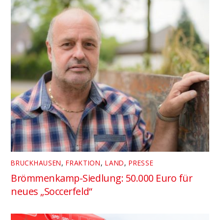
BRUCKHAUSEN
,
FRAKTION
,
LAND
,
PRESSE
Brömmenkamp-Siedlung: 50.000 Euro für
neues „Soccerfeld“