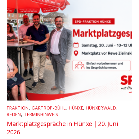
FRAKTION
,
GARTROP-BÜHL
,
HÜNXE
,
HÜNXERWALD
,
REDEN
,
TERMINHINWEIS
Marktplatzgespräche in Hünxe | 20. Juni
2026