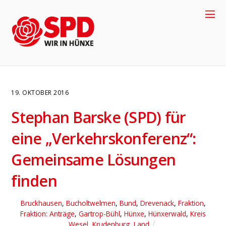
19. OKTOBER 2016
Stephan Barske (SPD) für
eine „Verkehrskonferenz“:
Gemeinsame Lösungen
4
finden
Bruckhausen
,
Bucholtwelmen
,
Bund
,
Drevenack
,
Fraktion
,
Fraktion: Anträge
,
Gartrop-Bühl
,
Hünxe
,
Hünxerwald
,
Kreis
Wesel
,
Krudenburg
,
Land