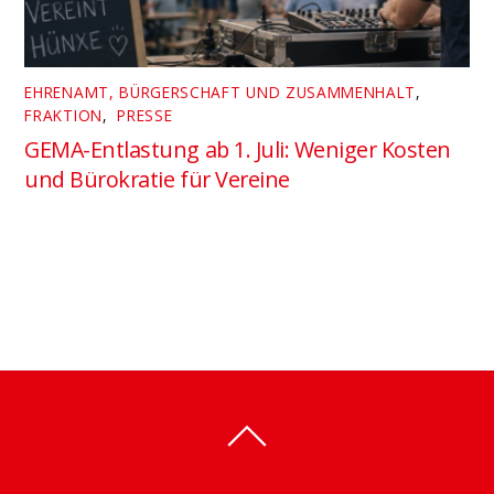
EHRENAMT, BÜRGERSCHAFT UND ZUSAMMENHALT
,
FRAKTION
,
PRESSE
GEMA-Entlastung ab 1. Juli: Weniger Kosten
und Bürokratie für Vereine