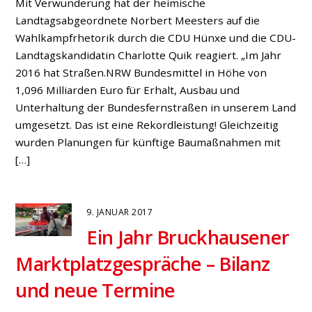
Wenn vom Verkehr am Danziger Platz in Bruckhausen
die Rede ist, geht es häufig um Beschwerden über zu
schnelle Autofahrer und unübersichtliche
Verkehrssituationen. Dies will die SPD mit einem
entsprechenden Antrag nun ändern, der eine
Verkehrsberuhigung des gesamten Bereiches um den
Danziger Platz entlang der Hauptstraße vorsieht. Für
den Bürgermeisterkandidaten Werner Schulte kann
dies aber […]
Impressum
Datenschutz
Kontakt