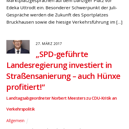
diesem Jahr mit den Planungen zum Neubau der
Brücke über den Wesel-Datteln-Kanal an der L1
begonnen werden“, nimmt der Hünxer
Bürgermeisterkandidat Werner Schulte (SPD) erfreut
zur Kenntnis. „Das lange Warten der Hünxer
Bürgerinnen und Bürger hat sich gelohnt. Die
Behelfsbrücke bleibt tatsächlich nur ein Provisorium“.
Dies geht […]
19. FEBRUAR 2015
Verkehrsberuhigung
des Danziger Platzes: Ein erster
Schritt zur attraktiven
Dorfkernentwicklung
Bruckhausen
,
Fraktion
,
Kreis Wesel