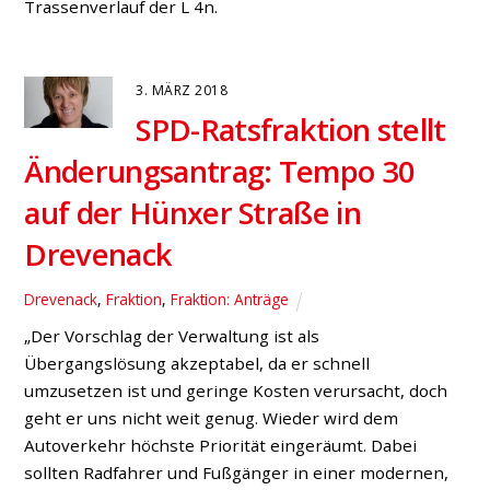
für eine „Verkehrskonferenz“:
Gemeinsame Lösungen finden
Bruckhausen
,
Bucholtwelmen
,
Bund
,
Drevenack
,
Fraktion
,
Fraktion: Anträge
,
Gartrop-Bühl
,
Hünxe
,
Hünxerwald
,
Kreis
Wesel
,
Krudenburg
,
Land
„Wir wollen, dass alle zuständigen Behörden an ‚einen
Tisch kommen‘ und die Verantwortlichkeiten diskutiert
sowie gemeinsame Lösungen überlegt werden“,
begründet der Hünxer SPD-Fraktionsvorsitzende
Stephan Barske einen Antrag für eine
überparteiliche „Verkehrskonferenz“. „Dies soll unter
Einbindung aller Fraktionen im Rat der Gemeinde
geschehen.“ Demnach sollen bei einem Termin mit
Vertretern der Gemeindeverwaltung, der
Ratsfraktionen, des Landesbetriebes Straßen.NRW, […]