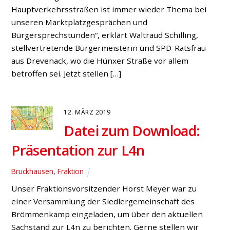
sehr der Kreis Wesel und damit ein wichtiger Teil des
linken Niederrheins auf die Verbindungen in das
Ruhrgebiet hinein und aus dem Ruhrgebiet heraus
angewiesen ist“, erklärt Jürgen Preuß, SPD-
Bundestagskandidat für den Kreis Wesel, und fordert
verlässliche Anbindungen an das Ballungszentrum
zwischen Rhein und Ruhr. Wer in […]
13. JULI 2017
Tempo 30 auf Hünxer
Straße in Drevenack – SPD
bleibt am Ball
Drevenack
,
Fraktion
Der Vorschlag einer möglichen „Tempo 30“-Zone im