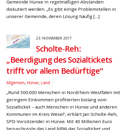
Bau der
„Nordtangente“ zwischen
Bruckhausen und Lohberg:
Bürgermeister sind gefordert
Bruckhausen
,
Fraktion
„Wie lange wollen die beiden Bürgermeister von
Hünxe und Dinslaken noch warten, ehe sie sich
zusammensetzen, um ein tragfähiges Konzept zum
Bau der ‚Nordtangente‘ zu erarbeiten und es dem
Landesverkehrsministerium vorzulegen?“, fragt sich
der Hünxer SPD-Fraktionsvorsitzende Stephan
Barske. Es sei an der Zeit, dass die Gespräche
zwischen den benachbarten Kommunen auf
Chefebene intensiviert würden, um […]