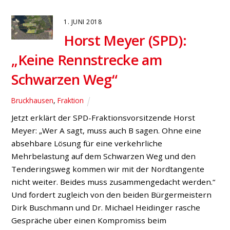
Hünxe geht in Betrieb
Allgemein
,
Bucholtwelmen
,
Fraktion
,
Hünxe
,
Kreis Wesel
,
Land
„Bereits am 21. Dezember 2016 wird die neue Ampel
nach mündlicher Auskunft von Straßen.NRW an der A
3-Abfahrt Hünxe in Betrieb gehen und für Hunderte
Pendler und LKW-Fahrer eine enorme Entlastung
bringen“, freut sich der hiesige SPD-
Landtagsabgeordnete Norbert Meesters. „Pünktlich zu
Weihnachten sind das wirklich gute Neuigkeiten für
viele Hünxer und Voerder, die den zu […]
19. OKTOBER 2016
Stephan Barske (SPD)