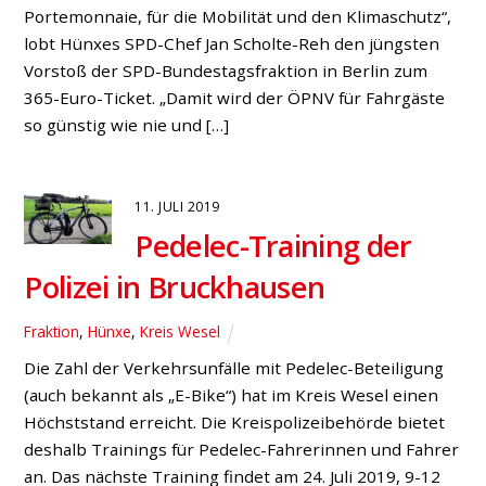
Kommunen im Kreis Wesel“, erklärt Jan Scholte-Reh,
SPD-Vorsitzender in Hünxe. Mit 40 Millionen Euro
bezuschusste das Land NRW das Sozialticket und
ermöglichte damit vor allem Geringverdienern und
Bedürftigen eine kostengünstigere Nutzung des
Öffentlichen Personennahverkehrs. Seit der […]
12. SEPTEMBER 2017
Jürgen Preuß: „Ich
möchte da stehen, wo die
Menschen sind“
Allgemein
,
Bruckhausen
,
Bund
,
Ortsverein
„Unser Land ist wirtschaftlich erfolgreich, aber der
Erfolg kommt nicht bei jedem in unserer Gesellschaft