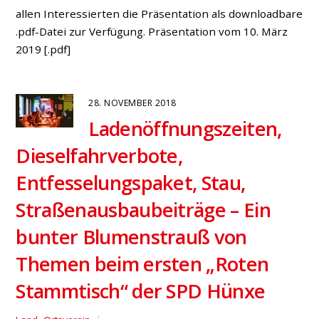
Ortsteil Drevenack entlang der Hünxer Straße bleibt
weiterhin im Gespräch. Seit einem Unfall an der
Drevenacker Kreuzung Hünxer
Straße/Buchenstraße/Hunsdorfer Weg vor einigen
Wochen bekam das Thema erneut Aufwind und wird in
Politik und Bevölkerung unterschiedlich diskutiert. Die
Idee ist nicht neu: „Seit vielen Jahren ist die
Ausweitung von […]
10. JULI 2017
Marktplatzgespräche in
Bruckhausen, 15. Juli 2017
Bruckhausen
,
Bucholtwelmen
,
Ortsverein
Für den kommenden Samstag, den 15. Juli, 09:30-12:00
Uhr laden die drei Bruckhausener SPD-Ratsmitglieder