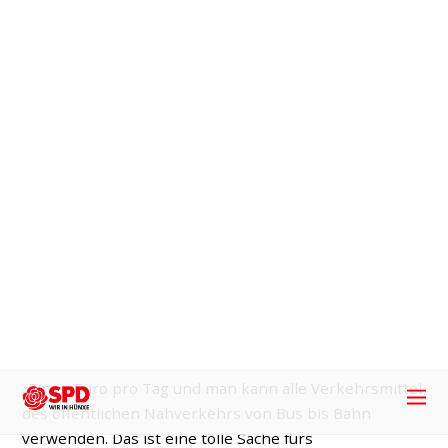
wiederkehrende Unfälle auf der Wilhelmstraße, der
Bau von Querungshilfen – dies sind nur einige
Themen, die in der Politik und in der Bevölkerung der
Gemeinde Hünxe in regelmäßigen Abständen
diskutiert werden. „Es gibt einige Problemstellen in
unserer Gemeinde, deren Lösung häufig […]
23. NOVEMBER 2017
Scholte-Reh:
„Beerdigung des Sozialtickets
trifft vor allem Bedürftige“
Allgemein
,
Hünxe
,
Land
„Rund 300.000 Menschen in Nordrhein-Westfalen mit
geringem Einkommen profitierten bislang vom
Sozialticket – auch Menschen in Hünxe und anderen