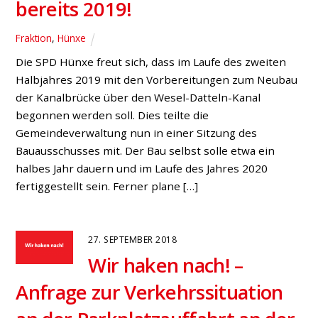
Verkehrspolitik
Allgemein
Mit Verwunderung hat der heimische
Landtagsabgeordnete Norbert Meesters auf die
Wahlkampfrhetorik durch die CDU Hünxe und die CDU-
Landtagskandidatin Charlotte Quik reagiert. „Im Jahr
2016 hat Straßen.NRW Bundesmittel in Höhe von
1,096 Milliarden Euro für Erhalt, Ausbau und
Unterhaltung der Bundesfernstraßen in unserem Land
umgesetzt. Das ist eine Rekordleistung! Gleichzeitig
wurden Planungen für künftige Baumaßnahmen mit
[…]
9. JANUAR 2017
Ein Jahr Bruckhausener