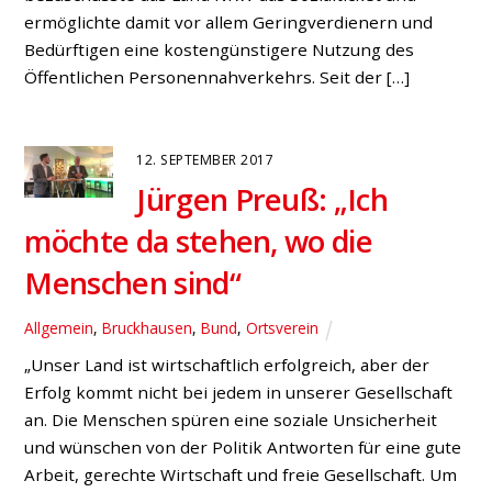
18. SEPTEMBER 2015
Werner Schulte:
Querungshilfe an der L1
in Bruckhausen
(Lindenkamp) wird
geprüft
Fraktion
,
Land
„Für Schülerinnen und Schüler sowie für
ältere Menschen, ist die Situation an der L1, Höhe
Lindenkamp, in Bruckhausen gefährlich, wenn sie zum
Beispiel den Bus auf der anderen Straßenseite
erreichen wollen“, erklärte der Hünxer
Bürgermeisterkandidat Werner Schulte dem
zuständigen Landesverkehrsminister Michael