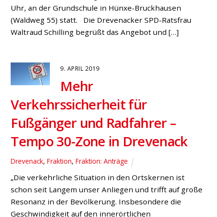
an. Die Menschen spüren eine soziale Unsicherheit
und wünschen von der Politik Antworten für eine gute
Arbeit, gerechte Wirtschaft und freie Gesellschaft. Um
diese Antworten geht es heute“, begrüßte Jan Scholte-
Reh, SPD-Vorsitzender in Hünxe, die Gäste im
Bruckhausener TVB-Treff. Dorthin […]
19. AUGUST 2017
SPD-
Bundestagskandidat Jürgen
Preuß: „Bessere Anbindung ans
Ruhrgebiet“
Bund
„Wir erleben derzeit im ganzen Ausmaß deutlich, wie