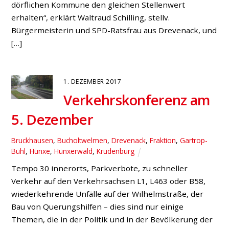
17. JUNI 2016
Norbert Meesters hakt
nach: „Ampelanlage an der A 3-
Abfahrt in Hünxe kommt“
Bucholtwelmen
,
Fraktion
,
Hünxe
,
Land
,
Ortsverein
„Die Ampelanlange an der A3-Abfahrt in Hünxe wird
konkret. Ich konnte bei den zuständigen Behörden in
Erfahrung bringen, dass der Landesbetrieb Straßen
NRW jetzt tätig geworden ist und die Ausschreibung
bereits läuft. Nun gehe ich davon aus, dass es bis nach
den Sommerferien erste Ergebnisse gibt und eine
Installation der Ampel im Herbst erfolgen wird!“ […]
25. MAI 2016