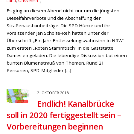
Horst Meyer, Karl-Heinz Kühl und Jan Scholte-Reh
sowie Thorben Braune als Ansprechpartner für
Bucholtwelmen zu ihren vierteljährlichen
Marktplatzgesprächen auf dem Danziger Platz vor
Edeka Uttrodt ein. Besonderer Schwerpunkt der Juli-
Gespräche werden die Zukunft des Sportplatzes
Bruckhausen sowie die hiesige Verkehrsführung im […]
27. MÄRZ 2017
„SPD-geführte
Landesregierung investiert in
Straßensanierung – auch Hünxe
profitiert!“
Landtagsabgeordneter Norbert Meesters zu CDU-Kritik an