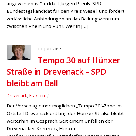
mehrtägige Verkehrszählung an der kritischen Stelle
durchgeführt. Im Ergebnis der Verkehrszählung sieht
das Ministerium die Einrichtung einer
‚verkehrsabhängig gesteuerten Lichtzeichenanlage
mit […]
15. MAI 2015
Werner Schulte (SPD):
NRW-Verkehrsministerium
prüft Ampelanlage an Hünxer
A3-Abfahrt
Bucholtwelmen
,
Fraktion
,
Hünxe
Um den Verkehrsabfluss an der A3-Abfahrt Hünxe zu
beschleunigen und die zeitweise unübersichtliche