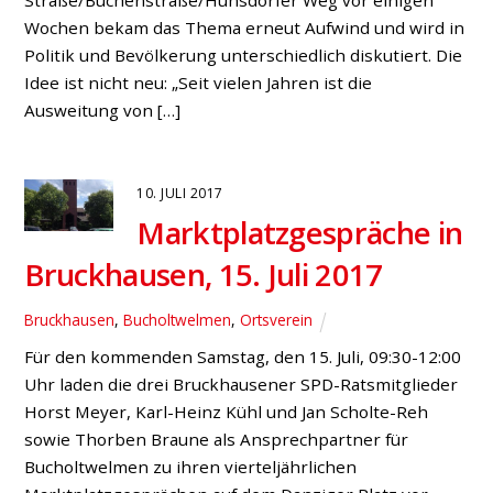
Situation zu entschärfen, schlägt SPD-
Bürgermeisterkandidat Werner Schulte die Installation
einer Ampelanlage vor und wandte sich an den
Landtagsabgeordneten Norbert Meesters und NRW-
Minister Michael Groschek. Eine Zählung soll die
Situation nun prüfen. „Jeder, der zu Stoßzeiten von der
A3 in Hünxe in Fahrtrichtung Arnheim abfahren […]
26. MÄRZ 2015
Werner Schulte /
Stephan Barske: „Kanalbrücke
und Kreisverkehr kommen!“
Allgemein
,
Drevenack
,
Fraktion
,
Hünxe
,
Krudenburg
,
Land
„Mit rund 250.000 Euro Landesmittel soll noch in