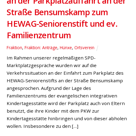
Marktplatzgespräche – Bilanz
und neue Termine
Bruckhausen
,
Bucholtwelmen
,
Fraktion
„Die Marktplatzgespräche sind ein voller Erfolg. Wir
freuen uns über das große Interesse und tolle
Feedback“, ziehen die drei SPD-Ratsherren Horst
Meyer, Karl-Heinz Kühl und Jan Scholte-Reh aus
Bruckhausen sowie Thorben Braune als
Bucholtwelmer Ansprechpartner Bilanz. „Für uns ist
klar: Das Format hat sich bewährt und wird von uns im
neuen Jahr fortgeführt. Die Termine […]
19. DEZEMBER 2016
Norbert Meesters MdL:
Ampel an der A 3-Abfahrt