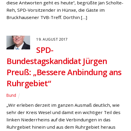
Groschek vor Ort. „Häufig fahren Autos mit hoher
Geschwindigkeit von Hünxe kommend in den […]
29. MAI 2015
Werner Schulte:
„Ministerium gibt grünes Licht
für Ampellösung“
Erfolg für Initiative bei A3-Abfahrt Hünxe
Bucholtwelmen
,
Fraktion
,
Land
„Jetzt ist es amtlich: Die Ampel an der A3-Abfahrt wird
kommen“, erklären der Hünxer
Bürgermeisterkandidat Werner Schulte und der
hiesige SPD-Landtagsabgeordnete Norbert Meesters.
Damit hat sich der gemeinsame Einsatz bezahlt
gemacht. „Das NRW-Verkehrsministerium hat eine